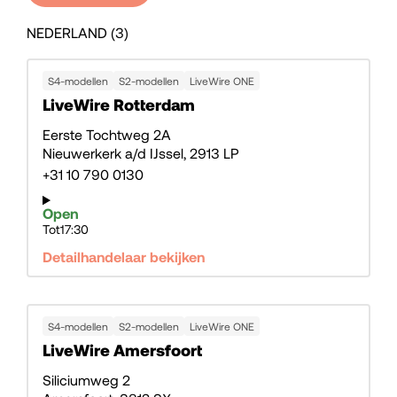
NEDERLAND (3)
S4-modellen
S2-modellen
LiveWire ONE
LiveWire Rotterdam
Eerste Tochtweg 2A
Nieuwerkerk a/d IJssel
2913 LP
+31 10 790 0130
Open
Tot
17:30
Detailhandelaar bekijken
S4-modellen
S2-modellen
LiveWire ONE
LiveWire Amersfoort
Siliciumweg 2