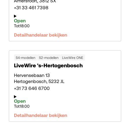
Amersfoort
3812 SX
+31 33 461 7398
Open
Tot
18:00
Detailhandelaar bekijken
S4-modellen
S2-modellen
LiveWire ONE
LiveWire 's-Hertogenbosch
Hervensebaan 13
Hertogenbosch
5232 JL
+31 73 646 6700
Open
Tot
18:00
Detailhandelaar bekijken