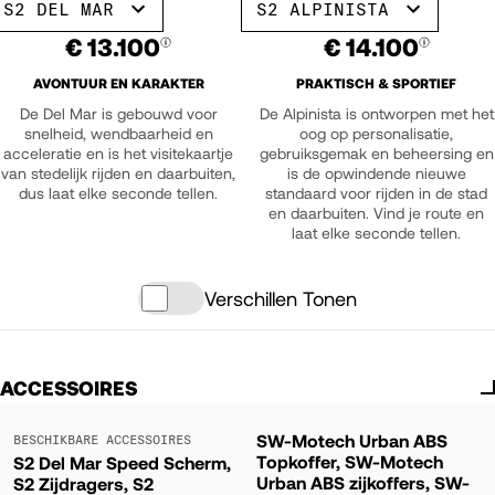
S2 DEL MAR
S2 ALPINISTA
€ 13.100
€ 14.100
AVONTUUR EN KARAKTER
PRAKTISCH & SPORTIEF
De Del Mar is gebouwd voor
De Alpinista is ontworpen met het
snelheid, wendbaarheid en
oog op personalisatie,
acceleratie en is het visitekaartje
gebruiksgemak en beheersing en
van stedelijk rijden en daarbuiten,
is de opwindende nieuwe
dus laat elke seconde tellen.
standaard voor rijden in de stad
en daarbuiten. Vind je route en
laat elke seconde tellen.
Verschillen Tonen
ACCESSOIRES
SW-Motech Urban ABS
BESCHIKBARE ACCESSOIRES
Topkoffer, SW-Motech
S2 Del Mar Speed Scherm,
Urban ABS zijkoffers, SW-
S2 Zijdragers, S2