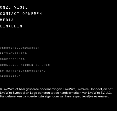
ONZE VISIE
CONTACT OPNEMEN
MEDIA
LINKEDIN
GEBRUIKSVOORWAARDEN
PRIVACYBELEID
COOKIEBELEID
COOKIEVOORKEUREN BEHEREN
EU-BATTERIJVERORDENING
OPENBARING
©LiveWire of haar gelieerde ondernemingen. LiveWire, LiveWire Connect, en het
LiveWire Symbool en Logo behoren tot de handelsmerken van LiveWire EV, LLC.
Handelsmerken van derden zijn eigendom van hun respectievelijke eigenaren.