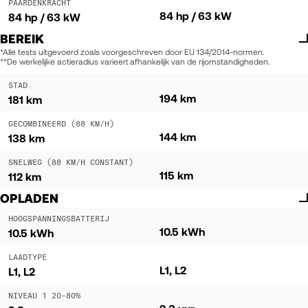
PAARDENKRACHT
84 hp / 63 kW
84 hp / 63 kW
BEREIK
*Alle tests uitgevoerd zoals voorgeschreven door EU 134/2014-normen.
**De werkelijke actieradius varieert afhankelijk van de rijomstandigheden.
STAD
194 km
181 km
GECOMBINEERD (88 KM/H)
144 km
138 km
SNELWEG (88 KM/H CONSTANT)
115 km
112 km
OPLADEN
HOOGSPANNINGSBATTERIJ
10.5 kWh
10.5 kWh
LAADTYPE
L1, L2
L1, L2
NIVEAU 1 20-80%