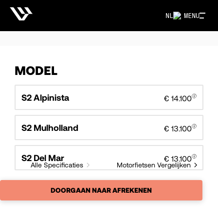
NL
MENU
MODEL
S2 Alpinista
€ 14.100
S2 Mulholland
€ 13.100
S2 Del Mar
€ 13.100
Alle Specificaties
Motorfietsen Vergelijken
DOORGAAN NAAR AFREKENEN