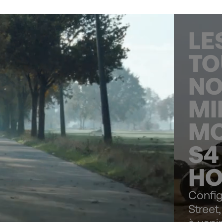
LE
TO
NO
MI
M
S4
H
Config
Street,