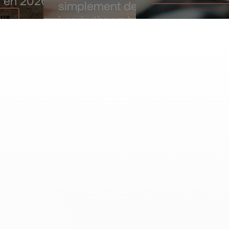
r en 2026.
simplement des
inspirations de style
LUS
sur
notre nouvelle page
de comparaison
de motos.
EXPLOREZ