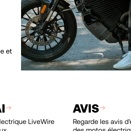
le et
I
AVIS
lectrique LiveWire
Regarde les avis d
ux.
des motos électriq