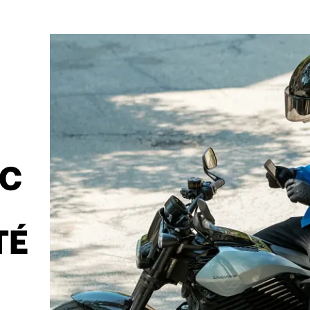
EC
TÉ