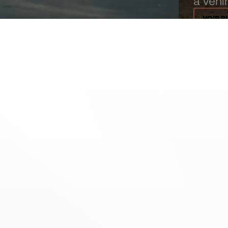
à veni
VOIR P