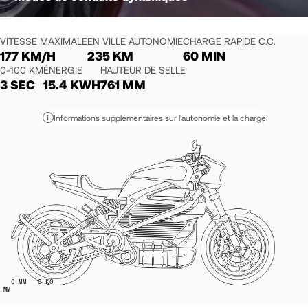
VITESSE MAXIMALE
EN VILLE AUTONOMIE
CHARGE RAPIDE C.C.
177 KM/H
235 KM
60 MIN
0-100 KM
ÉNERGIE
HAUTEUR DE SELLE
3 SEC
15.4 KWH
761 MM
Informations supplémentaires sur l'autonomie et la charge
i
0
MM
0
KG
MM