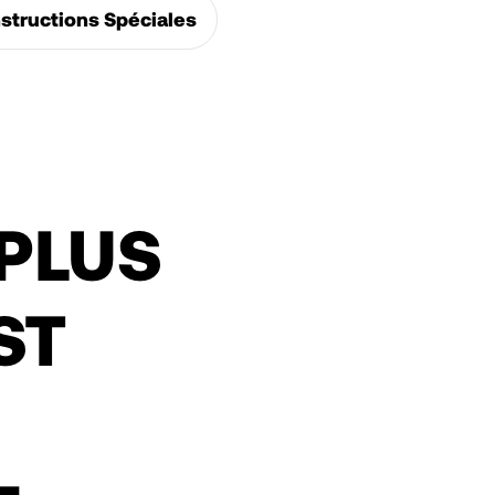
structions Spéciales
 PLUS
ST