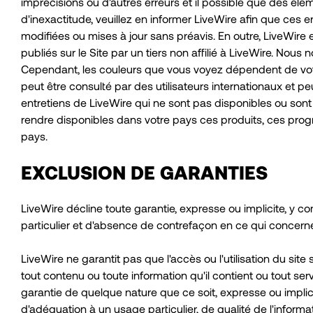
imprécisions ou d’autres erreurs et il possible que des élé
d'inexactitude, veuillez en informer LiveWire afin que ces e
modifiées ou mises à jour sans préavis. En outre, LiveWire 
publiés sur le Site par un tiers non affilié à LiveWire. Nou
Cependant, les couleurs que vous voyez dépendent de votre
peut être consulté par des utilisateurs internationaux et 
entretiens de LiveWire qui ne sont pas disponibles ou sont 
rendre disponibles dans votre pays ces produits, ces prog
pays.
EXCLUSION DE GARANTIES
LiveWire décline toute garantie, expresse ou implicite, y c
particulier et d'absence de contrefaçon en ce qui concerne 
LiveWire ne garantit pas que l'accès ou l'utilisation du site
tout contenu ou toute information qu'il contient ou tout serv
garantie de quelque nature que ce soit, expresse ou implicit
d'adéquation à un usage particulier, de qualité de l'informa