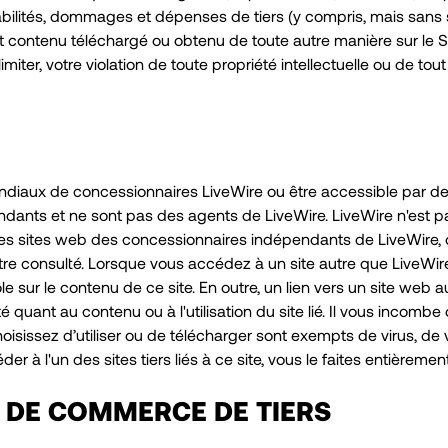
bilités, dommages et dépenses de tiers (y compris, mais sans s'y
ut contenu téléchargé ou obtenu de toute autre manière sur le Si
imiter, votre violation de toute propriété intellectuelle ou de tou
diaux de concessionnaires LiveWire ou être accessible par des 
dants et ne sont pas des agents de LiveWire. LiveWire n'est 
es sites web des concessionnaires indépendants de LiveWire, o
être consulté. Lorsque vous accédez à un site autre que LiveWire
 sur le contenu de ce site. En outre, un lien vers un site web a
quant au contenu ou à l'utilisation du site lié. Il vous incomb
isissez d’utiliser ou de télécharger sont exempts de virus, de 
r à l'un des sites tiers liés à ce site, vous le faites entièremen
 DE COMMERCE DE TIERS