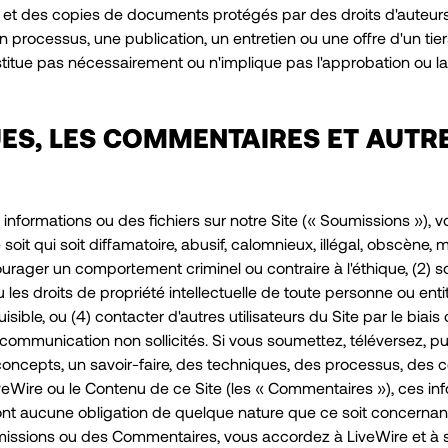
 et des copies de documents protégés par des droits d'auteurs d
n processus, une publication, un entretien ou une offre d'un tier
stitue pas nécessairement ou n'implique pas l'approbation ou l
UES, LES COMMENTAIRES ET AUTR
 informations ou des fichiers sur notre Site (« Soumissions »), 
soit qui soit diffamatoire, abusif, calomnieux, illégal, obscène,
rager un comportement criminel ou contraire à l'éthique, (2) sou
 les droits de propriété intellectuelle de toute personne ou entit
ible, ou (4) contacter d'autres utilisateurs du Site par le biais 
communication non sollicités. Si vous soumettez, téléversez, p
oncepts, un savoir-faire, des techniques, des processus, des
veWire ou le Contenu de ce Site (les « Commentaires »), ces in
uront aucune obligation de quelque nature que ce soit concernan
issions ou des Commentaires, vous accordez à LiveWire et à ses