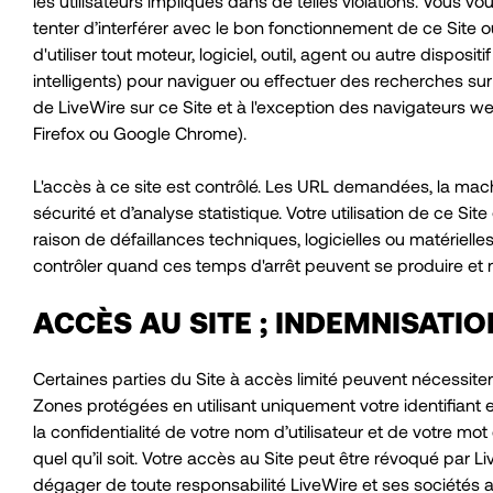
les utilisateurs impliqués dans de telles violations. Vous v
tenter d’interférer avec le bon fonctionnement de ce Site ou
d'utiliser tout moteur, logiciel, outil, agent ou autre dispos
intelligents) pour naviguer ou effectuer des recherches su
de LiveWire sur ce Site et à l'exception des navigateurs we
Firefox ou Google Chrome).
L'accès à ce site est contrôlé. Les URL demandées, la mac
sécurité et d’analyse statistique. Votre utilisation de ce S
raison de défaillances techniques, logicielles ou matériel
contrôler quand ces temps d'arrêt peuvent se produire et n
ACCÈS AU SITE ; INDEMNISATIO
Certaines parties du Site à accès limité peuvent nécessit
Zones protégées en utilisant uniquement votre identifiant e
la confidentialité de votre nom d’utilisateur et de votre mot
quel qu’il soit. Votre accès au Site peut être révoqué par
dégager de toute responsabilité LiveWire et ses sociétés af