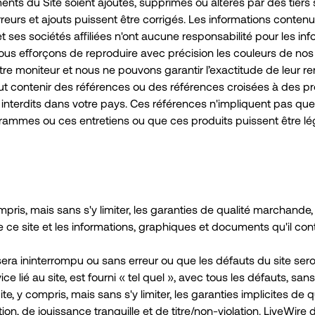
ments du Site soient ajoutés, supprimés ou altérés par des tiers 
rreurs et ajouts puissent être corrigés. Les informations contenu
et ses sociétés affiliées n'ont aucune responsabilité pour les in
s nous efforçons de reproduire avec précision les couleurs de nos 
 moniteur et nous ne pouvons garantir l’exactitude de leur ren
peut contenir des références ou des références croisées à des 
interdits dans votre pays. Ces références n'impliquent pas que L
rammes ou ces entretiens ou que ces produits puissent être lég
ompris, mais sans s'y limiter, les garanties de qualité marchand
ce site et les informations, graphiques et documents qu'il cont
 sera ininterrompu ou sans erreur ou que les défauts du site sero
ice lié au site, est fourni « tel quel », avec tous les défauts, s
e, y compris, mais sans s'y limiter, les garanties implicites de
tion, de jouissance tranquille et de titre/non-violation. LiveWir