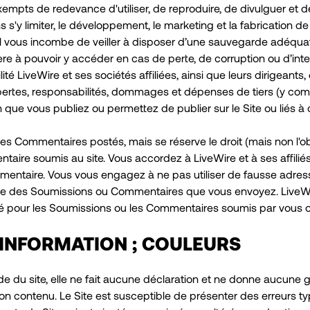
xempts de redevance d'utiliser, de reproduire, de divulguer et d
s'y limiter, le développement, le marketing et la fabrication de
l vous incombe de veiller à disposer d’une sauvegarde adéqua
re à pouvoir y accéder en cas de perte, de corruption ou d’int
 LiveWire et ses sociétés affiliées, ainsi que leurs dirigeants,
ertes, responsabilités, dommages et dépenses de tiers (y compri
que vous publiez ou permettez de publier sur le Site ou liés à c
s Commentaires postés, mais se réserve le droit (mais non l'obli
re soumis au site. Vous accordez à LiveWire et à ses affiliés l
ntaire. Vous vous engagez à ne pas utiliser de fausse adresse 
igine des Soumissions ou Commentaires que vous envoyez. LiveWir
é pour les Soumissions ou les Commentaires soumis par vous ou
L'INFORMATION ; COULEURS
itude du site, elle ne fait aucune déclaration et ne donne aucun
e son contenu. Le Site est susceptible de présenter des erreurs 