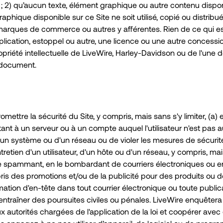
 ; 2) qu’aucun texte, élément graphique ou autre contenu disponi
hique disponible sur ce Site ne soit utilisé, copié ou distribué
 marques de commerce ou autres y afférentes. Rien de ce qui e
cation, estoppel ou autre, une licence ou une autre concession 
priété intellectuelle de LiveWire, Harley-Davidson ou de l'une d
t document.
mettre la sécurité du Site, y compris, mais sans s'y limiter, (
ant à un serveur ou à un compte auquel l'utilisateur n'est pas a
 d'un système ou d'un réseau ou de violer les mesures de sécurit
ntretien d'un utilisateur, d'un hôte ou d'un réseau, y compris, mais
 le spammant, en le bombardant de courriers électroniques ou en 
is des promotions et/ou de la publicité pour des produits ou des
mation d'en-tête dans tout courrier électronique ou toute publi
entraîner des poursuites civiles ou pénales. LiveWire enquêter
ux autorités chargées de l'application de la loi et coopérer ave