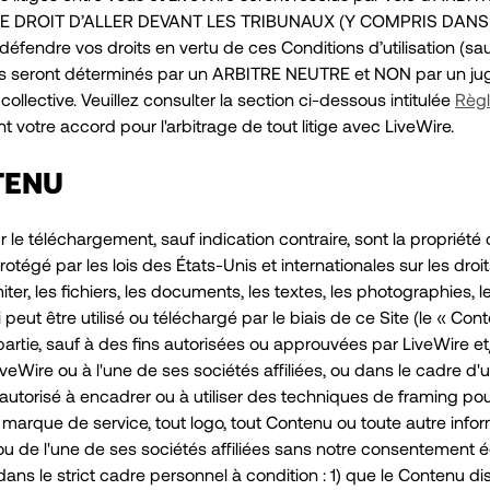
DROIT D’ALLER DEVANT LES TRIBUNAUX (Y COMPRIS DANS
ndre vos droits en vertu de ces Conditions d’utilisation (sauf
oits seront déterminés par un ARBITRE NEUTRE et NON par un ju
ollective. Veuillez consulter la section ci-dessous intitulée
Règl
 votre accord pour l'arbitrage de tout litige avec LiveWire.
TENU
 le téléchargement, sauf indication contraire, sont la propriété
rotégé par les lois des États-Unis et internationales sur les dro
r, les fichiers, les documents, les textes, les photographies, le
peut être utilisé ou téléchargé par le biais de ce Site (le « Con
en partie, sauf à des fins autorisées ou approuvées par LiveWire e
iveWire ou à l'une de ses sociétés affiliées, ou dans le cadre d
 autorisé à encadrer ou à utiliser des techniques de framing pour
rque de service, tout logo, tout Contenu ou toute autre inform
 ou de l'une de ses sociétés affiliées sans notre consentement 
dans le strict cadre personnel à condition : 1) que le Contenu disp