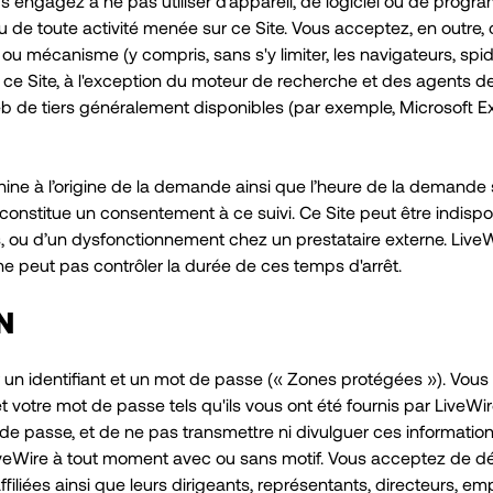
ous engagez à ne pas utiliser d’appareil, de logiciel ou de progr
 de toute activité menée sur ce Site. Vous acceptez, en outre, d
itif ou mécanisme (y compris, sans s'y limiter, les navigateurs, sp
r ce Site, à l'exception du moteur de recherche et des agents 
b de tiers généralement disponibles (par exemple, Microsoft Exp
hine à l’origine de la demande ainsi que l’heure de la demande
ite constitue un consentement à ce suivi. Ce Site peut être indis
les, ou d’un dysfonctionnement chez un prestataire externe. Live
e peut pas contrôler la durée de ces temps d'arrêt.
N
er un identifiant et un mot de passe (« Zones protégées »). Vo
t votre mot de passe tels qu'ils vous ont été fournis par LiveW
 de passe, et de ne pas transmettre ni divulguer ces informations 
 LiveWire à tout moment avec ou sans motif. Vous acceptez de d
filiées ainsi que leurs dirigeants, représentants, directeurs, e