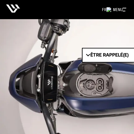
FR
MENU
ÊTRE RAPPELÉ(E)