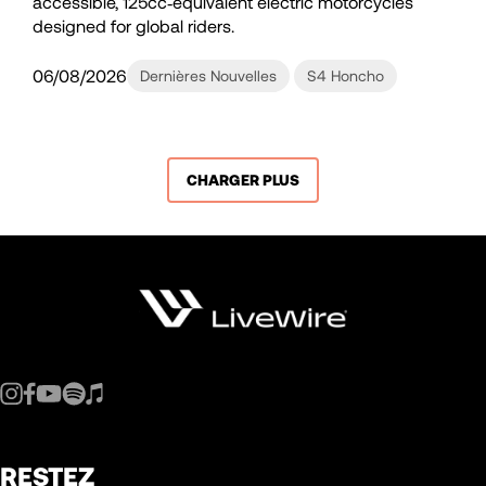
accessible, 125cc‑equivalent electric motorcycles
designed for global riders.
06/08/2026
Dernières Nouvelles
S4 Honcho
CHARGER PLUS
RESTEZ