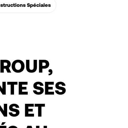
structions Spéciales
GROUP,
NTE SES
NS ET