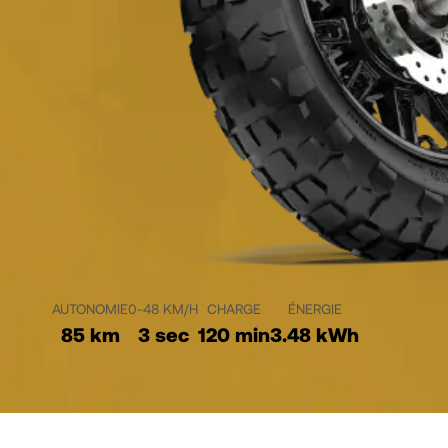
AUTONOMIE
0-48 KM/H
CHARGE
ÉNERGIE
85 km
3 sec
120 min
3.48 kWh