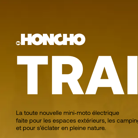
TRA
La toute nouvelle mini‑moto électrique
faite pour les espaces extérieurs, les campi
et pour s’éclater en pleine nature.