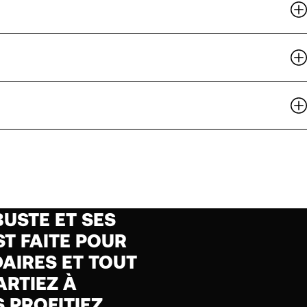
USTE ET SES
T FAITE POUR
DAIRES ET TOUT
ARTIEZ À
 PROFITIEZ