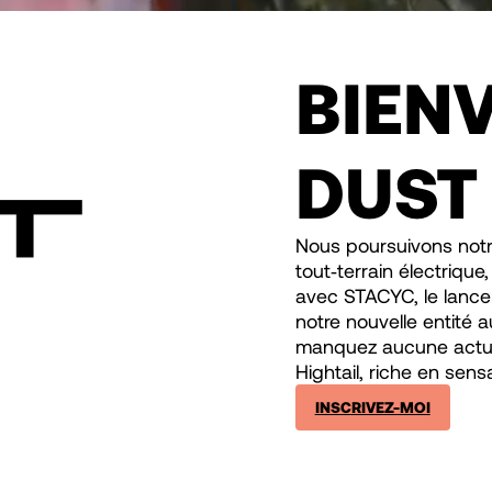
BIEN
DUST
Nous poursuivons not
tout‑terrain électriqu
avec STACYC, le lance
notre nouvelle entité 
manquez aucune actuali
Hightail, riche en sens
INSCRIVEZ-MOI