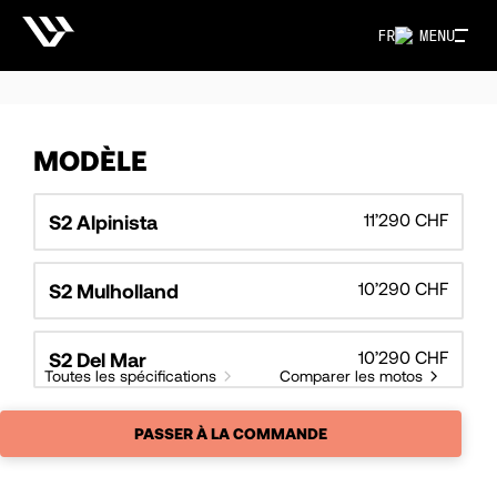
FR
MENU
MODÈLE
11’290 CHF
S2 Alpinista
10’290 CHF
S2 Mulholland
10’290 CHF
S2 Del Mar
Toutes les spécifications
Comparer les motos
PASSER À LA COMMANDE