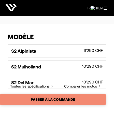
FR
MENU
MODÈLE
11’290 CHF
S2 Alpinista
10’290 CHF
S2 Mulholland
10’290 CHF
S2 Del Mar
Toutes les spécifications
Comparer les motos
PASSER À LA COMMANDE