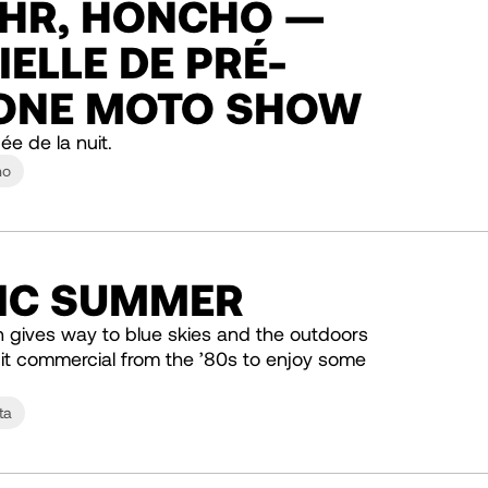
THR, HONCHO —
IELLE DE PRÉ-
 ONE MOTO SHOW
ée de la nuit.
ho
RIC SUMMER
in gives way to blue skies and the outdoors
Fruit commercial from the ’80s to enjoy some
ta