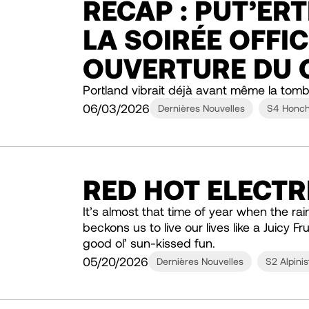
RÉCAP : PUT’ER
LA SOIRÉE OFFIC
OUVERTURE DU
Portland vibrait déjà avant même la tomb
06/03/2026
Dernières Nouvelles
S4 Honc
RED HOT ELECT
It’s almost that time of year when the ra
beckons us to live our lives like a Juicy 
good ol’ sun-kissed fun.
05/20/2026
Dernières Nouvelles
S2 Alpinis