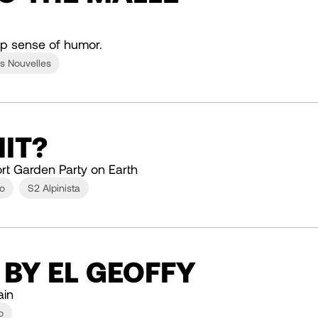
p sense of humor.
s Nouvelles
IT?
rt Garden Party on Earth
o
S2 Alpinista
 BY EL GEOFFY
ain
o