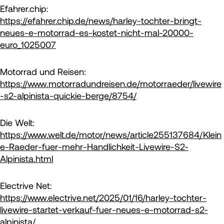
Efahrer.chip:
https://efahrer.chip.de/news/harley-tochter-bringt-
neues-e-motorrad-es-kostet-nicht-mal-20000-
euro_1025007
Motorrad und Reisen:
https://www.motorradundreisen.de/motorraeder/livewire
-s2-alpinista-quickie-berge/8754/
Die Welt:
https://www.welt.de/motor/news/article255137684/Klein
e-Raeder-fuer-mehr-Handlichkeit-Livewire-S2-
Alpinista.html
Electrive Net:
https://www.electrive.net/2025/01/16/harley-tochter-
livewire-startet-verkauf-fuer-neues-e-motorrad-s2-
alpinista/