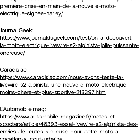
premiere-prise-en-main-de-la-nouvelle-moto-
electrique-signee-harley/
Journal Geek:
https://www.journaldugeek.com/test/on-a-decouvert-
la-moto-electrique-livewire-s2-alpinista-jolie-puissante-
onereuse/
Caradisiac:
https://www.caradisiac.com/nous-avons-teste-la-
livewire-s2-alpinista-une-nouvelle-moto-electrique-
moins-chere-et-plus-sportive-213397.htm
L'Automobile mag:
https://www.automobile-magazine.fr/motos-et-
scooters/article/46393-essai-livewire-s2-alpinista-des-
envies-de-routes-sinueuse-pour-cette-moto-a-
vocation-surtout-urbaine