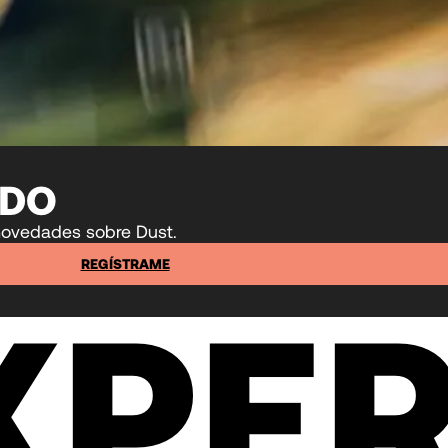
ADO
i novedades sobre Dust.
REGÍSTRAME
XPER