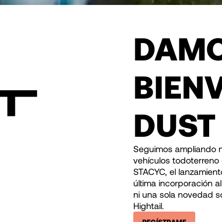
DAMO
BIEN
DUST
Seguimos ampliando nu
vehículos todoterreno 
STACYC, el lanzamiento
última incorporación a
ni una sola novedad s
Hightail.
REGÍSTRAME