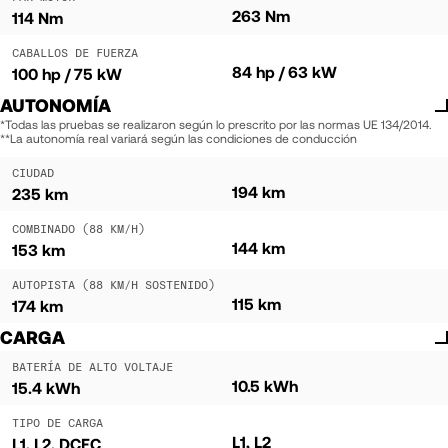
263 Nm
114 Nm
CABALLOS DE FUERZA
84 hp / 63 kW
100 hp / 75 kW
AUTONOMÍA
*Todas las pruebas se realizaron según lo prescrito por las normas UE 134/2014.
**La autonomía real variará según las condiciones de conducción
CIUDAD
194 km
235 km
COMBINADO (88 KM/H)
144 km
153 km
AUTOPISTA (88 KM/H SOSTENIDO)
115 km
174 km
CARGA
BATERÍA DE ALTO VOLTAJE
10.5 kWh
15.4 kWh
TIPO DE CARGA
L1, L2
L1, L2, DCFC