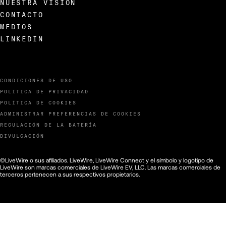
NUESTRA VISIÓN
CONTACTO
MEDIOS
LINKEDIN
CONDICIONES DE USO
POLÍTICA DE PRIVACIDAD
POLÍTICA DE COOKIES
ADMINISTRAR PREFERENCIAS DE COOKIES
REGULACIÓN DE LA BATERÍA
DIVULGACIÓN
©LiveWire o sus afiliados. LiveWire, LiveWire Connect y el símbolo y logotipo de
LiveWire son marcas comerciales de LiveWire EV, LLC. Las marcas comerciales de
terceros pertenecen a sus respectivos propietarios.