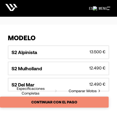
ES
MENU
MODELO
13.500 €
S2 Alpinista
12.490 €
S2 Mulholland
12.490 €
S2 Del Mar
Especificaciones
Comparar Motos
Completas
CONTINUAR CON EL PAGO