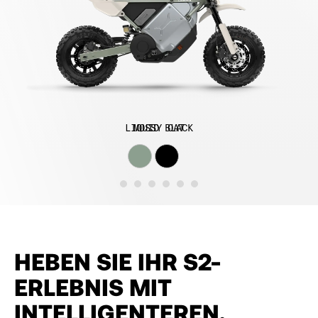
LIQUID BLACK
MOSSY OAT
HEBEN SIE IHR S2-
ERLEBNIS MIT
INTELLIGENTEREN,