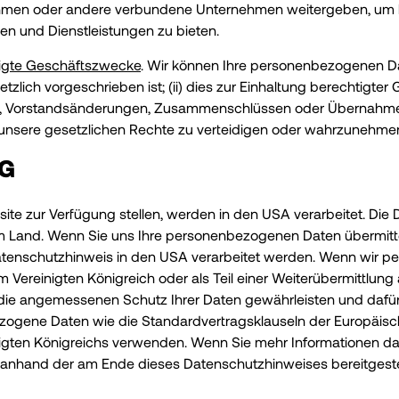
men oder andere verbundene Unternehmen weitergeben, um be
en und Dienstleistungen zu bieten.
tigte Geschäftszwecke
. Wir können Ihre personenbezogenen Da
lich vorgeschrieben ist; (ii) dies zur Einhaltung berechtigte
orstandsänderungen, Zusammenschlüssen oder Übernahmen nöt
m unsere gesetzlichen Rechte zu verteidigen oder wahrzunehme
NG
ite zur Verfügung stellen, werden in den USA verarbeitet. Die
m Land. Wenn Sie uns Ihre personenbezogenen Daten übermittel
atenschutzhinweis in den USA verarbeitet werden. Wenn wir 
ereinigten Königreich oder als Teil einer Weiterübermittlung 
n, die angemessenen Schutz Ihrer Daten gewährleisten und daf
ogene Daten wie die Standardvertragsklauseln der Europäisc
nigten Königreichs verwenden. Wenn Sie mehr Informationen da
 anhand der am Ende dieses Datenschutzhinweises bereitgeste