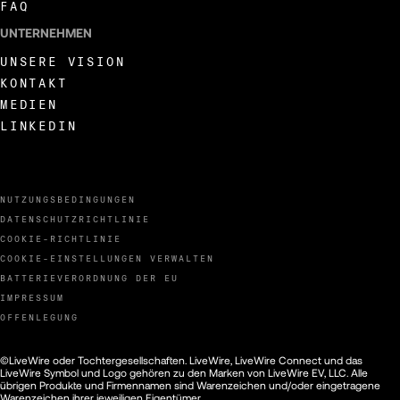
FAQ
UNTERNEHMEN
UNSERE VISION
KONTAKT
MEDIEN
LINKEDIN
NUTZUNGSBEDINGUNGEN
DATENSCHUTZRICHTLINIE
COOKIE-RICHTLINIE
COOKIE-EINSTELLUNGEN VERWALTEN
BATTERIEVERORDNUNG DER EU
IMPRESSUM
OFFENLEGUNG
©LiveWire oder Tochtergesellschaften. LiveWire, LiveWire Connect und das
LiveWire Symbol und Logo gehören zu den Marken von LiveWire EV, LLC. Alle
übrigen Produkte und Firmennamen sind Warenzeichen und/oder eingetragene
Warenzeichen ihrer jeweiligen Eigentümer.