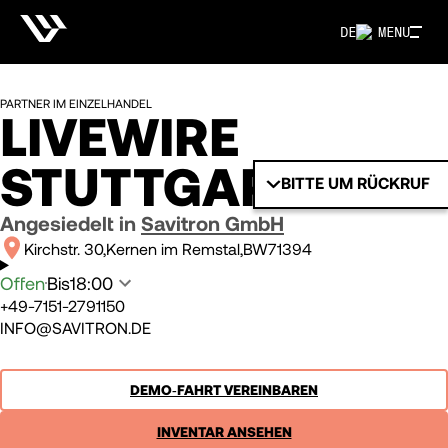
DE
MENU
PARTNER IM EINZELHANDEL
LIVEWIRE
STUTTGART OST
BITTE UM RÜCKRUF
Angesiedelt in
Savitron GmbH
Kirchstr. 30
Kernen im Remstal
BW
71394
Offen
Bis
18:00
+49-7151-2791150
INFO@SAVITRON.DE
DEMO‑FAHRT VEREINBAREN
INVENTAR ANSEHEN