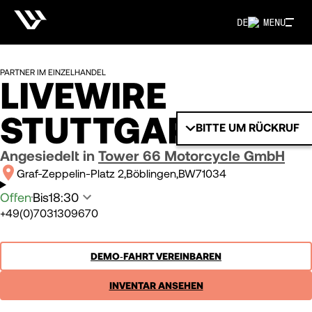
DE
MENU
PARTNER IM EINZELHANDEL
LIVEWIRE
STUTTGART
BITTE UM RÜCKRUF
Angesiedelt in
Tower 66 Motorcycle GmbH
Graf-Zeppelin-Platz 2
Böblingen
BW
71034
Offen
Bis
18:30
+49(0)‭7031309670‬
DEMO‑FAHRT VEREINBAREN
INVENTAR ANSEHEN