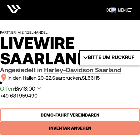
DE
MENU
PARTNER IM EINZELHANDEL
LIVEWIRE
SAARLAND
BITTE UM RÜCKRUF
Angesiedelt in
Harley-Davidson Saarland
In den Hallen 20-22
Saarbrücken
SL
66115
Offen
Bis
18:00
+49 681 959490
DEMO‑FAHRT VEREINBAREN
INVENTAR ANSEHEN