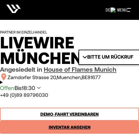
DE
MENU
PARTNER IM EINZELHANDEL
LIVEWIRE
MÜNCHEN
BITTE UM RÜCKRUF
Angesiedelt in
House of Flames Munich
Zamdorfer Strasse 20
Muenchen
BE
81677
Offen
Bis
18:30
+49 (0)89 89796030
DEMO‑FAHRT VEREINBAREN
INVENTAR ANSEHEN