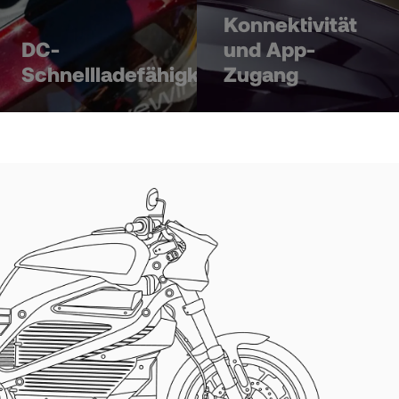
Konnektivität
DC-
und App-
Schnellladefähigkeit
Zugang