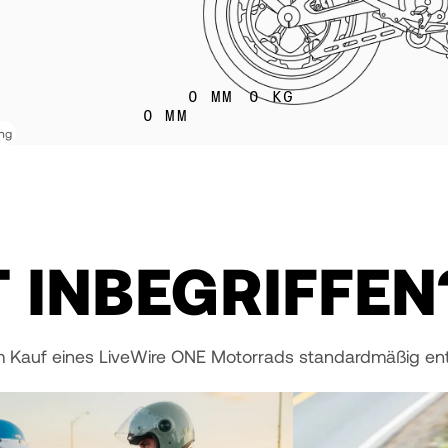
0
MM
0
KG
0
MM
ung
T INBEGRIFFEN
m Kauf eines LiveWire ONE Motorrads standardmäßig ent