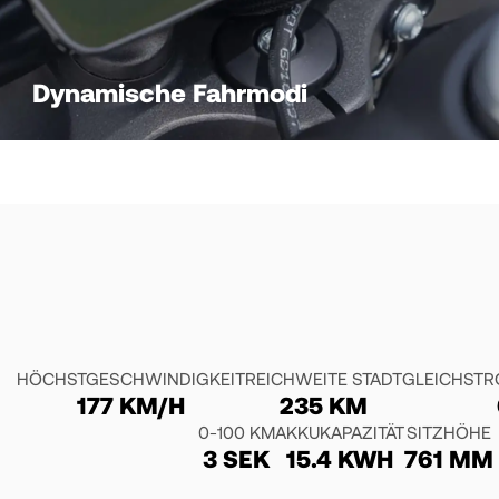
Dynamische Fahrmodi
HÖCHSTGESCHWINDIGKEIT
REICHWEITE STADT
GLEICHST
177 KM/H
235 KM
0-100 KM
AKKUKAPAZITÄT
SITZHÖHE
3 SEK
15.4 KWH
761 MM