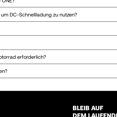
e ONE?
, um DC-Schnellladung zu nutzen?
torrad erforderlich?
en?
BLEIB AUF
DEM LAUFEND