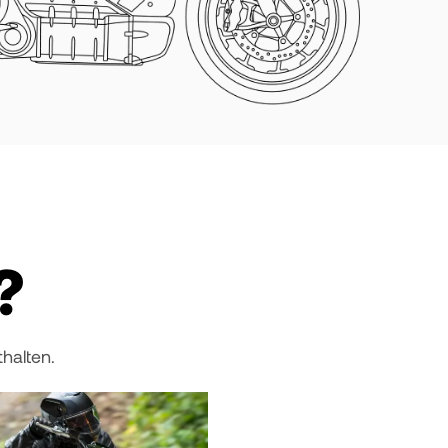
?
halten.