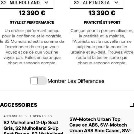
S2 MULHOLLAND
S2 ALPINISTA
12 390 €
13 390 €
STYLE ET PERFORMANCE
PRATICITÉ ET SPORT
Un cruiser performant conçu
Conçue pour la personnalisation,
pour la confiance et le contrôle,
la praticité et la maîtrise,
le S2 Mulholland est la somme de
l'Alpinista est la nouvelle norme
l'expérience de ce que vous
palpitante pour la conduite
voyez et de ce que vous ne
urbaine et au-delà. Trouvez votre
voyez pas. Faites en sorte que
route et faites en sorte que
chaque seconde compte.
chaque seconde compte.
Montrer Les Différences
ACCESSOIRES
ACCESSOIRES DISPONIBLES
SW-Motech Urban Top
S2 Mulholland 2-Up Seat
Case en ABS, SW-Motech
Gris, S2 Mulholland 2-Up
Urban ABS Side Cases, SW-
Seat Rouge, S2 Mulholland