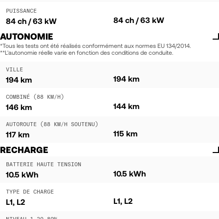
PUISSANCE
84 ch / 63 kW
84 ch / 63 kW
AUTONOMIE
*Tous les tests ont été réalisés conformément aux normes EU 134/2014.
**L'autonomie réelle varie en fonction des conditions de conduite.
VILLE
194 km
194 km
COMBINÉ (88 KM/H)
144 km
146 km
AUTOROUTE (88 KM/H SOUTENU)
115 km
117 km
RECHARGE
BATTERIE HAUTE TENSION
10.5 kWh
10.5 kWh
TYPE DE CHARGE
L1, L2
L1, L2
NIVEAU 1 20-80%