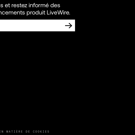
s et restez informé des
ancements produit LiveWire.
S COMMUNICATIONS MARKETING DE
N
EN MATIÈRE DE COOKIES