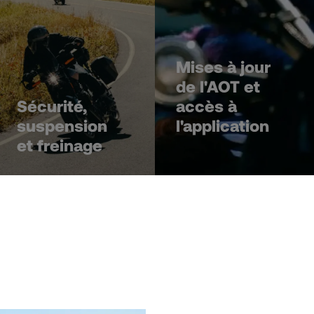
Mises à jour
de l'AOT et
Sécurité,
accès à
suspension
l'application
et freinage