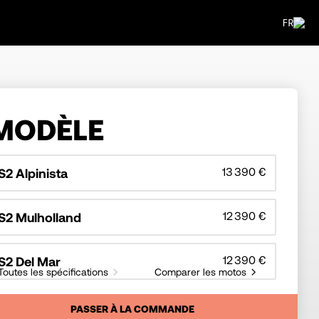
FR
MODÈLE
13 390 €
S2 Alpinista
12 390 €
S2 Mulholland
12 390 €
S2 Del Mar
Toutes les spécifications
Comparer les motos
PASSER À LA COMMANDE