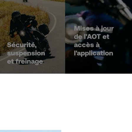
Mises à jour
de l'AOT et
Sécurité,
accès à
suspension
l'application
et freinage