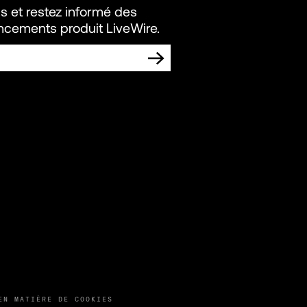
s et restez informé des
ancements produit LiveWire.
S COMMUNICATIONS MARKETING DE
N
EN MATIÈRE DE COOKIES