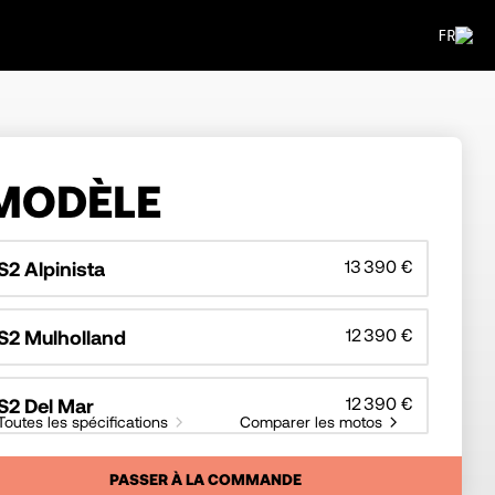
FR
MODÈLE
13 390 €
S2 Alpinista
12 390 €
S2 Mulholland
12 390 €
S2 Del Mar
Toutes les spécifications
Comparer les motos
PASSER À LA COMMANDE