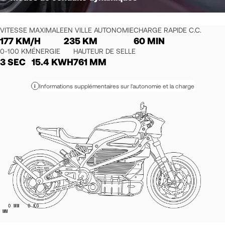
VITESSE MAXIMALE
EN VILLE AUTONOMIE
CHARGE RAPIDE C.C.
177 KM/H
235 KM
60 MIN
0-100 KM
ÉNERGIE
HAUTEUR DE SELLE
3 SEC
15.4 KWH
761 MM
Informations supplémentaires sur l'autonomie et la charge
i
0
MM
0
KG
MM