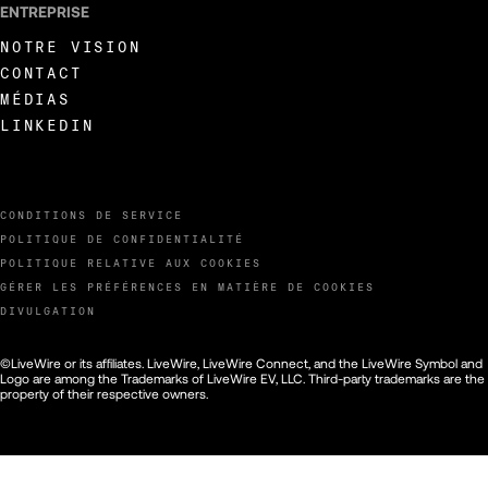
ENTREPRISE
NOTRE VISION
CONTACT
MÉDIAS
LINKEDIN
CONDITIONS DE SERVICE
POLITIQUE DE CONFIDENTIALITÉ
POLITIQUE RELATIVE AUX COOKIES
GÉRER LES PRÉFÉRENCES EN MATIÈRE DE COOKIES
DIVULGATION
©LiveWire or its affiliates. LiveWire, LiveWire Connect, and the LiveWire Symbol and
Logo are among the Trademarks of LiveWire EV, LLC. Third-party trademarks are the
property of their respective owners.