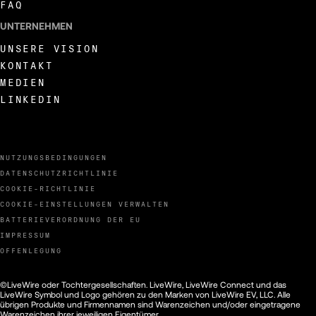
FAQ
UNTERNEHMEN
UNSERE VISION
KONTAKT
MEDIEN
LINKEDIN
NUTZUNGSBEDINGUNGEN
DATENSCHUTZRICHTLINIE
COOKIE-RICHTLINIE
COOKIE-EINSTELLUNGEN VERWALTEN
BATTERIEVERORDNUNG DER EU
IMPRESSUM
OFFENLEGUNG
©LiveWire oder Tochtergesellschaften. LiveWire, LiveWire Connect und das
LiveWire Symbol und Logo gehören zu den Marken von LiveWire EV, LLC. Alle
übrigen Produkte und Firmennamen sind Warenzeichen und/oder eingetragene
Warenzeichen ihrer jeweiligen Eigentümer.