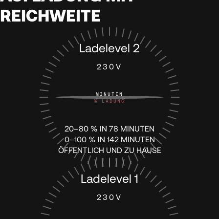
REICHWEITE
79
Ladelevel 2
80
230V
81
MINUTEN
%
LADUNG
82
20–80 % IN 78 MINUTEN
0–100 % IN 142 MINUTEN
83
ÖFFENTLICH UND ZU HAUSE
84
Ladelevel 1
230V
85