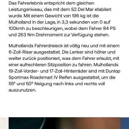
Das Fahrerlebnis entspricht dem gleichen
36
36
Leistungsniveau, das mit dem S2 Del Mar etabliert
wurde. Mit einem Gewicht von 196 kg ist die
Mulholland in der Lage, in 3,3 sekunden von 0 auf
37
37
100kmh zu beschleunigen, wobei dem Fahrer 84 PS
und 263 Nm Drehmoment zur Verfügung stehen.
38
38
Mulhollands Fahrerdreieck ist völlig neu und mit einem
6-Zoll-Riser ausgestattet. Die Lenker sind höher und
weiter zurück positioniert, was dem Fahrer erlaubt, mit
39
39
einer aufrechteren Sitzposition zu fahren. Mulhollands
19-Zoll-Vorder- und 17-Zoll-Hinterräder sind mit Dunlop
40
40
Sportmax Roadsmart IV Reifen ausgestattet, um die
55° und 50° Neigung nach links und rechts voll
auszunutzen.
41
41
42
42