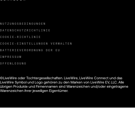
171
172
NUTZUNGSBEDINGUNGEN
DATENSCHUTZRICHTLINIE
COOKIE-RICHTLINIE
173
COOKIE-EINSTELLUNGEN VERWALTEN
BATTERIEVERORDNUNG DER EU
IMPRESSUM
174
OFFENLEGUNG
175
©LiveWire oder Tochtergesellschaften. LiveWire, LiveWire Connect und das
LiveWire Symbol und Logo gehören zu den Marken von LiveWire EV, LLC. Alle
übrigen Produkte und Firmennamen sind Warenzeichen und/oder eingetragene
Warenzeichen ihrer jeweiligen Eigentümer.
176
177