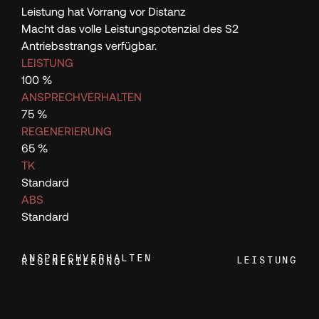
128
Leistung hat Vorrang vor Distanz
Macht das volle Leistungspotenzial des S2
129
Antriebsstrangs verfügbar.
LEISTUNG
100 %
130
ANSPRECHVERHALTEN
75 %
131
REGENERIERUNG
65 %
TK
132
Standard
ABS
133
Standard
ANSPRECHVERHALTEN
134
LEISTUNG
REGENERIERUNG