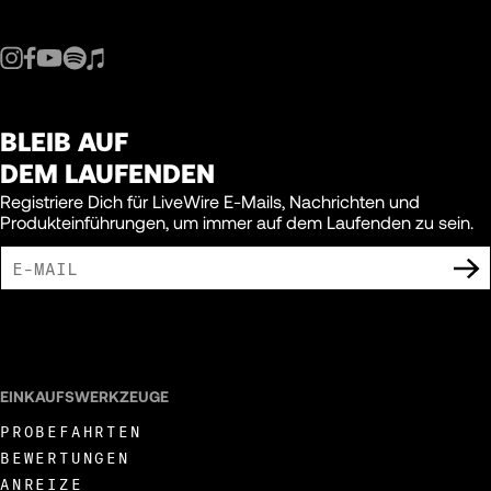
157
158
BLEIB AUF
159
DEM LAUFENDEN
Registriere Dich für LiveWire E-Mails, Nachrichten und
Produkteinführungen, um immer auf dem Laufenden zu sein.
160
161
ICH BIN DAMIT EINVERSTANDEN, MARKETING-MITTEILUNGEN VON LIVEWIRE
ZU ERHALTEN.
162
EINKAUFSWERKZEUGE
PROBEFAHRTEN
163
BEWERTUNGEN
ANREIZE