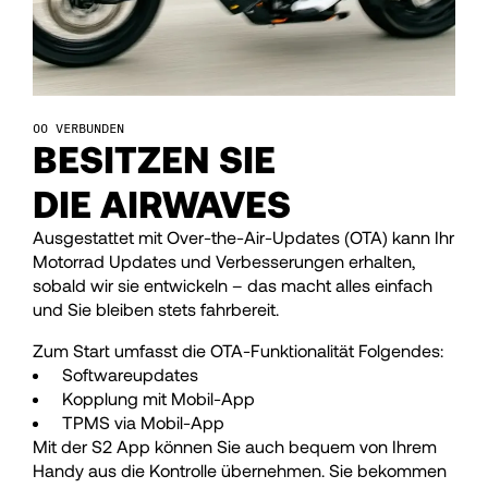
64
64
65
65
66
66
VERBUNDEN
BESITZEN SIE
DIE AIRWAVES
67
67
Ausgestattet mit Over-the-Air-Updates (OTA) kann Ihr
68
68
Motorrad Updates und Verbesserungen erhalten,
sobald wir sie entwickeln – das macht alles einfach
und Sie bleiben stets fahrbereit.
69
69
Zum Start umfasst die OTA-Funktionalität Folgendes:
Softwareupdates
70
70
Kopplung mit Mobil-App
TPMS via Mobil-App
Mit der S2 App können Sie auch bequem von Ihrem
Handy aus die Kontrolle übernehmen. Sie bekommen