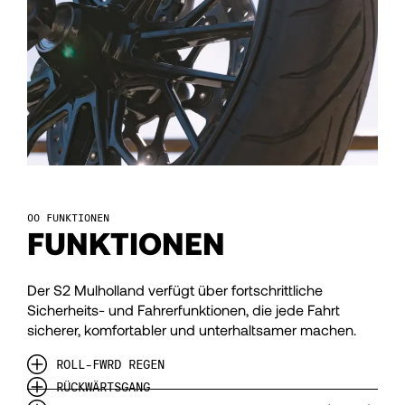
114
115
116
117
FUNKTIONEN
118
FUNKTIONEN
119
Der S2 Mulholland verfügt über fortschrittliche
Sicherheits- und Fahrerfunktionen, die jede Fahrt
sicherer, komfortabler und unterhaltsamer machen.
120
ROLL-FWRD REGEN
RÜCKWÄRTSGANG