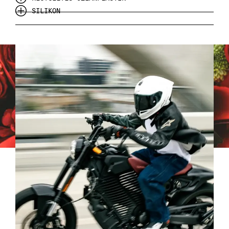
57
57
SILIKON
58
58
59
59
60
60
61
61
62
62
63
63