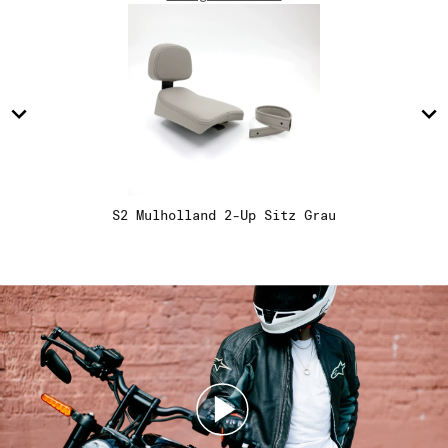
15
15
16
16
17
17
S2 Mulholland 2-Up Sitz Grau
18
18
19
19
20
20
21
21