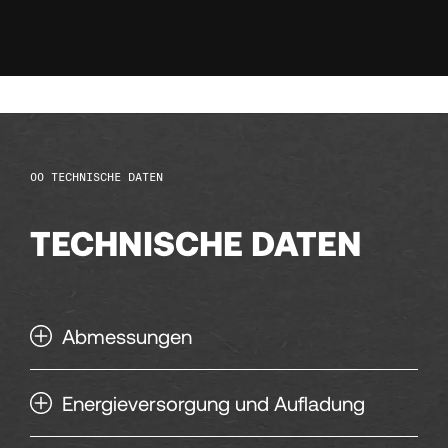
135
136
137
138
TECHNISCHE DATEN
TECHNISCHE DATEN
139
140
Abmessungen
141
Energieversorgung und Aufladung
142