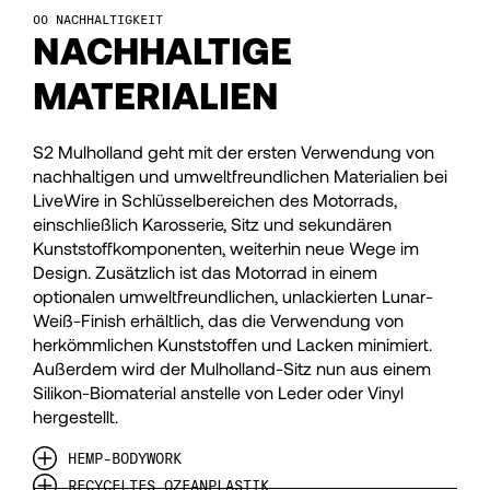
50
50
NACHHALTIGKEIT
NACHHALTIGE
51
51
MATERIALIEN
52
52
S2 Mulholland geht mit der ersten Verwendung von
nachhaltigen und umweltfreundlichen Materialien bei
LiveWire in Schlüsselbereichen des Motorrads,
53
53
einschließlich Karosserie, Sitz und sekundären
Kunststoffkomponenten, weiterhin neue Wege im
Design. Zusätzlich ist das Motorrad in einem
54
54
optionalen umweltfreundlichen, unlackierten Lunar-
Weiß-Finish erhältlich, das die Verwendung von
herkömmlichen Kunststoffen und Lacken minimiert.
55
55
Außerdem wird der Mulholland-Sitz nun aus einem
Silikon-Biomaterial anstelle von Leder oder Vinyl
56
56
hergestellt.
HEMP-BODYWORK
RECYCELTES OZEANPLASTIK