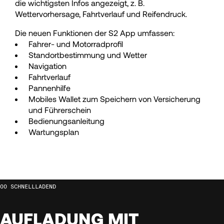
71
71
die wichtigsten Infos angezeigt, z. B.
Wettervorhersage, Fahrtverlauf und Reifendruck.
72
72
Die neuen Funktionen der S2 App umfassen:
Fahrer- und Motorradprofil
73
73
Standortbestimmung und Wetter
Navigation
Fahrtverlauf
74
74
Pannenhilfe
Mobiles Wallet zum Speichern von Versicherung
und Führerschein
75
75
Bedienungsanleitung
Wartungsplan
76
76
77
77
SCHNELLLADEND
78
78
AUFLADUNG MIT