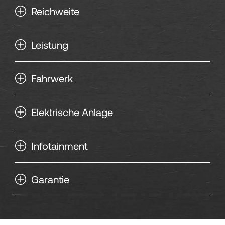
Reichweite
143
Leistung
144
Fahrwerk
145
Elektrische Anlage
146
Infotainment
147
148
Garantie
149