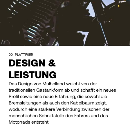
29
29
30
30
31
31
PLATTFORM
DESIGN &
32
32
LEISTUNG
33
33
Das Design von Mulholland weicht von der
traditionellen Gastankform ab und schafft ein neues
Profil sowie eine neue Erfahrung, die sowohl die
34
34
Bremsleitungen als auch den Kabelbaum zeigt,
wodurch eine stärkere Verbindung zwischen der
menschlichen Schnittstelle des Fahrers und des
35
35
Motorrads entsteht.