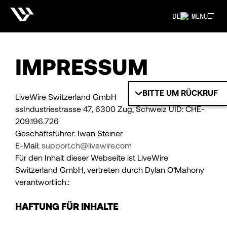
DE
MENU
IMPRESSUM
BITTE UM RÜCKRUF
LiveWire Switzerland GmbH
ssIndustriestrasse 47, 6300 Zug, Schweiz UID: CHE-
209.196.726
Geschäftsführer: Iwan Steiner
E-Mail:
support.ch@livewire.com
Für den Inhalt dieser Webseite ist LiveWire
Switzerland GmbH, vertreten durch Dylan O‘Mahony
verantwortlich.:
HAFTUNG FÜR INHALTE