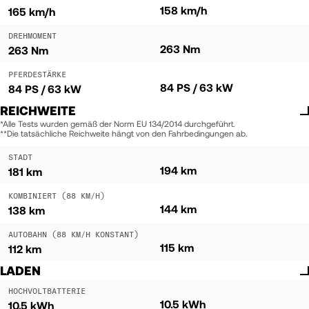
158 km/h
165 km/h
DREHMOMENT
263 Nm
263 Nm
PFERDESTÄRKE
84 PS / 63 kW
84 PS / 63 kW
REICHWEITE
*Alle Tests wurden gemäß der Norm EU 134/2014 durchgeführt.
**Die tatsächliche Reichweite hängt von den Fahrbedingungen ab.
STADT
194 km
181 km
KOMBINIERT (88 KM/H)
144 km
138 km
AUTOBAHN (88 KM/H KONSTANT)
115 km
112 km
LADEN
HOCHVOLTBATTERIE
10.5 kWh
10.5 kWh