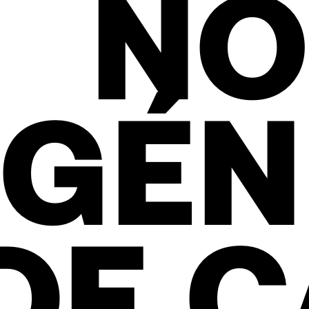
NO
GÉN
DE C