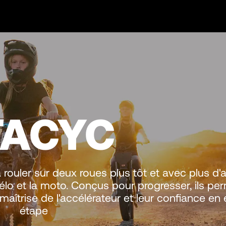
TACYC
ouler sur deux roues plus tôt et avec plus d'a
lo et la moto. Conçus pour progresser, ils pe
 maîtrise de l'accélérateur et leur confiance en
étape