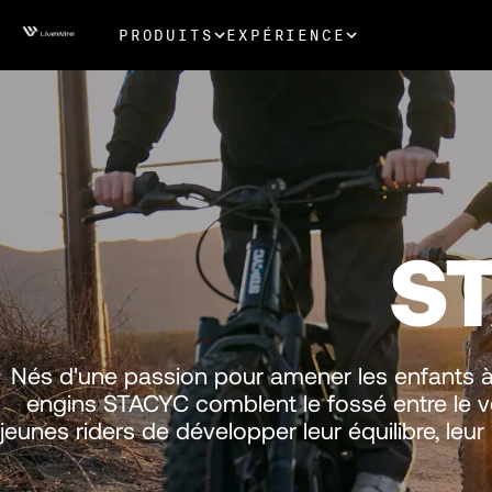
PRODUITS
EXPÉRIENCE
S
Nés d'une passion pour amener les enfants à r
engins STACYC comblent le fossé entre le vé
jeunes riders de développer leur équilibre, leur