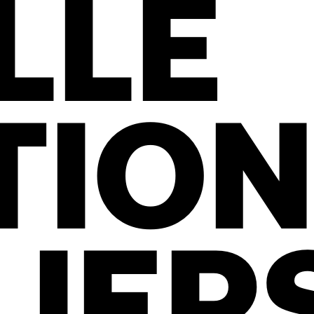
LLE
TIO
LIER