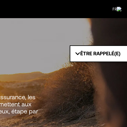
FR
ÊTRE RAPPELÉ(E)
ssurance, les
rmettent aux
 eux, étape par