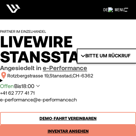
DE
MENU
PARTNER IM EINZELHANDEL
LIVEWIRE
STANSSTAD
BITTE UM RÜCKRUF
Angesiedelt in
e-Performance
Rotzbergstrasse 19
Stansstad
CH-6362
Offen
Bis
18:00
+41 62 777 41 71
e-performance@e-performance.ch
DEMO‑FAHRT VEREINBAREN
INVENTAR ANSEHEN