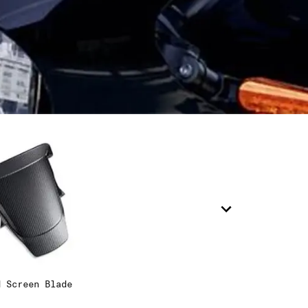
8
9
0
1
d Screen Blade