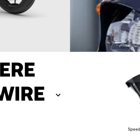
08
08
0
09
09
0
ERE
10
10
1
EWIRE
11
11
1
Spee