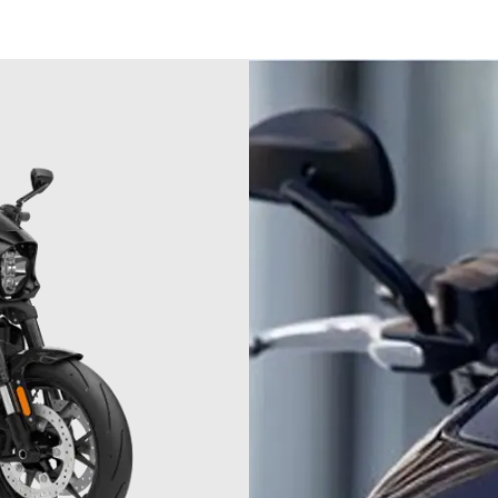
04
04
0
05
05
0
06
06
0
07
07
0