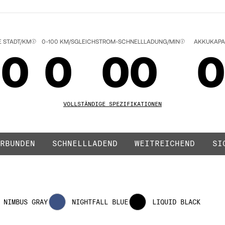
AY
E STADT/KM
0-100 KM/S
GLEICHSTROM-SCHNELLLADUNG/MIN
AKKUKAPA
00
0
00
0
01
1
01
0
VOLLSTÄNDIGE SPEZIFIKATIONEN
RBUNDEN
SCHNELLLADEND
WEITREICHEND
SI
02
2
02
0
NIMBUS GRAY
NIGHTFALL BLUE
LIQUID BLACK
03
3
03
0