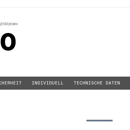
NIGHTFALL BLUE
ZITÄT/KWH
0
1
CHERHEIT
INDIVIDUELL
TECHNISCHE DATEN
2
3