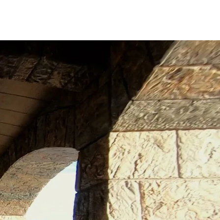
2
3
4
5
.4