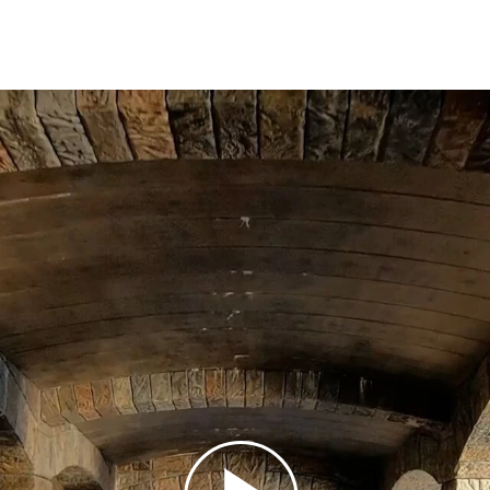
12
12
1
13
13
1
14
14
1
15
15
1
16
16
15