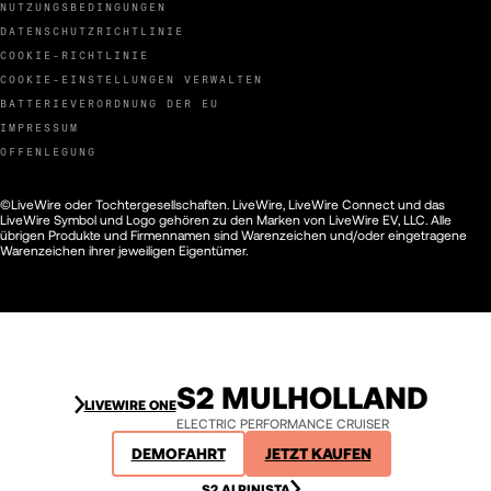
NUTZUNGSBEDINGUNGEN
DATENSCHUTZRICHTLINIE
COOKIE-RICHTLINIE
COOKIE-EINSTELLUNGEN VERWALTEN
BATTERIEVERORDNUNG DER EU
IMPRESSUM
OFFENLEGUNG
©LiveWire oder Tochtergesellschaften. LiveWire, LiveWire Connect und das
LiveWire Symbol und Logo gehören zu den Marken von LiveWire EV, LLC. Alle
übrigen Produkte und Firmennamen sind Warenzeichen und/oder eingetragene
Warenzeichen ihrer jeweiligen Eigentümer.
S2 MULHOLLAND
LIVEWIRE ONE
ELECTRIC PERFORMANCE CRUISER
DEMOFAHRT
JETZT KAUFEN
S2 ALPINISTA