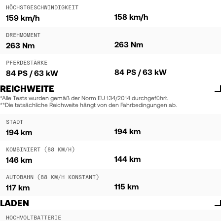
HÖCHSTGESCHWINDIGKEIT
158 km/h
159 km/h
DREHMOMENT
263 Nm
263 Nm
PFERDESTÄRKE
84 PS / 63 kW
84 PS / 63 kW
REICHWEITE
*Alle Tests wurden gemäß der Norm EU 134/2014 durchgeführt.
**Die tatsächliche Reichweite hängt von den Fahrbedingungen ab.
STADT
194 km
194 km
KOMBINIERT (88 KM/H)
144 km
146 km
AUTOBAHN (88 KM/H KONSTANT)
115 km
117 km
LADEN
HOCHVOLTBATTERIE