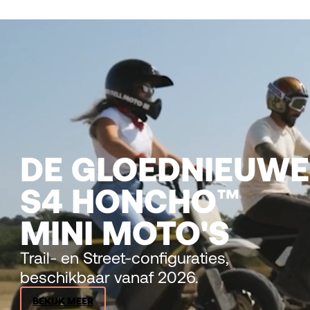
DE GLOEDNIEUWE
S4 HONCHO™
MINI MOTO'S
Trail- en Street-configuraties,
beschikbaar vanaf 2026.
BEKIJK MEER