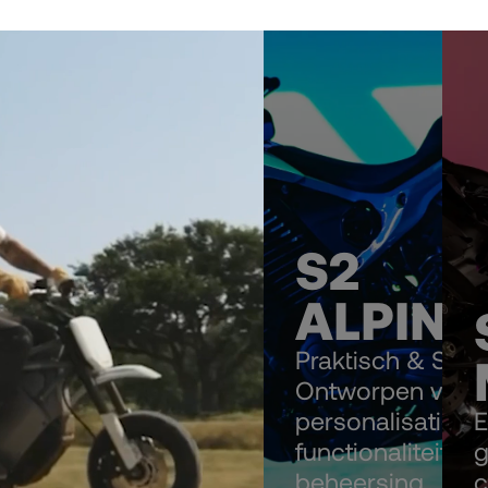
S2
ALPINI
Praktisch & Sport
Ontworpen voor
personalisatie,
E
functionaliteit en
g
beheersing
c