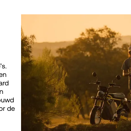
’s.
gen
ard
en
bouwd
oor de