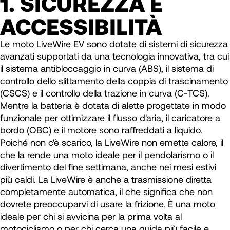
1. SICUREZZA E
ACCESSIBILITÀ
Le moto LiveWire EV sono dotate di sistemi di sicurezza
avanzati supportati da una tecnologia innovativa, tra cui
il sistema antibloccaggio in curva (ABS), il sistema di
controllo dello slittamento della coppia di trascinamento
(CSCS) e il controllo della trazione in curva (C-TCS).
Mentre la batteria è dotata di alette progettate in modo
funzionale per ottimizzare il flusso d'aria, il caricatore a
bordo (OBC) e il motore sono raffreddati a liquido.
Poiché non c'è scarico, la LiveWire non emette calore, il
che la rende una moto ideale per il pendolarismo o il
divertimento del fine settimana, anche nei mesi estivi
più caldi. La LiveWire è anche a trasmissione diretta
completamente automatica, il che significa che non
dovrete preoccuparvi di usare la frizione. È una moto
ideale per chi si avvicina per la prima volta al
motociclismo o per chi cerca una guida più facile e