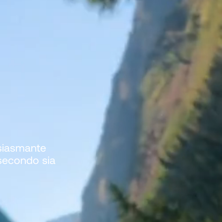
usiasmante
 secondo sia