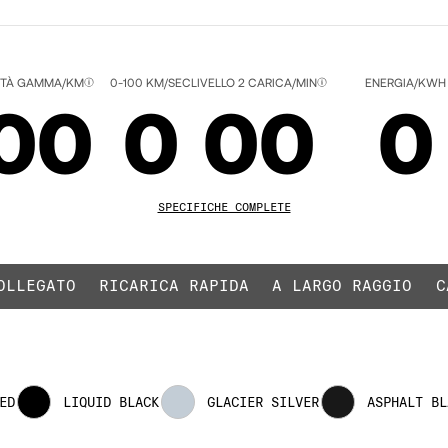
TTÀ GAMMA/KM
0-100 KM/SEC
LIVELLO 2 CARICA/MIN
ENERGIA/KWH
00
0
00
0
ED
01
1
01
1
SPECIFICHE COMPLETE
OLLEGATO
RICARICA RAPIDA
A LARGO RAGGIO
C
02
2
02
2
ED
LIQUID BLACK
GLACIER SILVER
ASPHALT BL
03
3
03
3