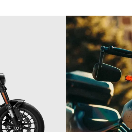
04
04
4
05
05
5
06
06
6
07
07
7