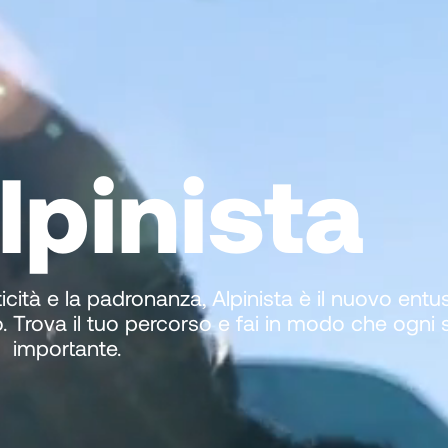
lpinista
ticità e la padronanza, Alpinista è il nuovo ent
. Trova il tuo percorso e fai in modo che ogni
importante.