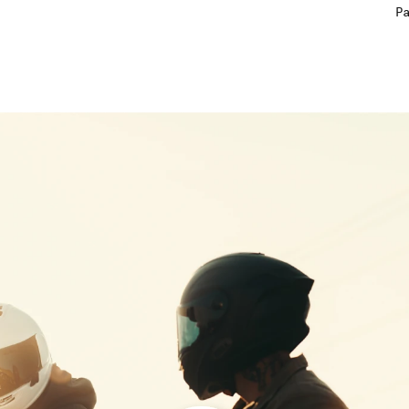
12
12
P
13
13
14
14
15
15
16
16