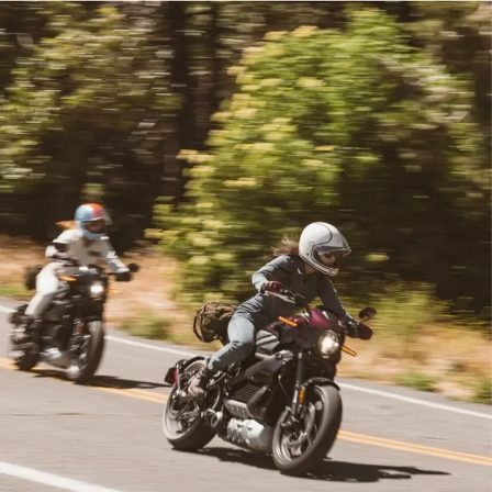
21
21
22
22
23
23
24
24
25
25
26
26
27
27