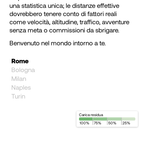
71
una statistica unica; le distanze effettive
dovrebbero tenere conto di fattori reali
come velocità, altitudine, traffico, avventure
72
senza meta o commissioni da sbrigare.
Benvenuto nel mondo intorno a te.
73
Rome
74
Bologna
Milan
75
Naples
Turin
76
Carica residua
77
100
%
75
%
50
%
25
%