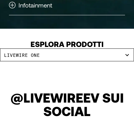
Infotainment
121
122
ESPLORA PRODOTTI
123
LIVEWIRE ONE
124
125
@LIVEWIREEV SUI
126
SOCIAL
127