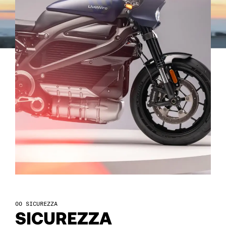
85
86
87
88
89
90
91
SICUREZZA
SICUREZZA