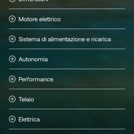
114
Motore elettrico
115
Sistema di alimentazione e ricarica
116
Autonomia
117
Performance
118
Telaio
119
Elettrica
120