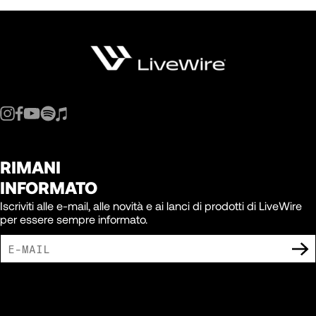
128
129
130
131
RIMANI
INFORMATO
132
Iscriviti alle e-mail, alle novità e ai lanci di prodotti di LiveWire
per essere sempre informato.
133
ACCETTO DI RICEVERE COMUNICAZIONI DI MARKETING DA LIVEWIRE.
134