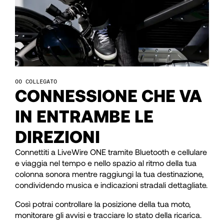
43
43
44
44
45
45
COLLEGATO
CONNESSIONE CHE VA
IN ENTRAMBE LE
46
46
DIREZIONI
47
47
Connettiti a LiveWire ONE tramite Bluetooth e cellulare
e viaggia nel tempo e nello spazio al ritmo della tua
colonna sonora mentre raggiungi la tua destinazione,
48
48
condividendo musica e indicazioni stradali dettagliate.
Così potrai controllare la posizione della tua moto,
49
49
monitorare gli avvisi e tracciare lo stato della ricarica.