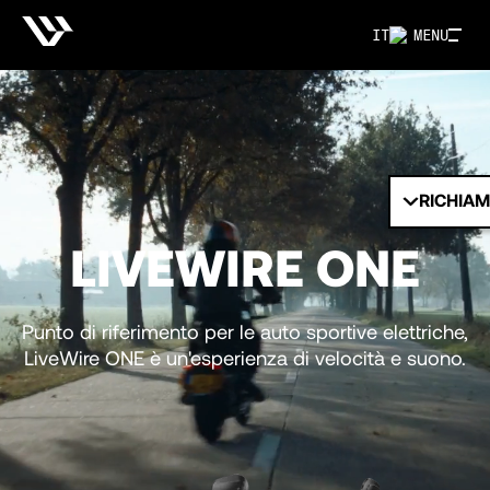
IT
MENU
RICHIA
LIVEWIRE ONE
Punto di riferimento per le auto sportive elettriche,
LiveWire ONE è un'esperienza di velocità e suono.