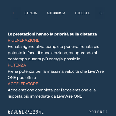
99
100
SPORT
STRADA
AUTONOMIA
PIOGGIA
CUSTOM
101
Le prestazioni hanno la priorità sulla distanza
RIGENERAZIONE
102
Frenata rigenerativa completa per una frenata più
potente in fase di decelerazione, recuperando al
contempo quanta più energia possibile
103
POTENZA
Piena potenza per la massima velocità che LiveWire
104
ONE può offrire
ACCELERATORE
Accelerazione completa per l'accelerazione e la
105
risposta più immediate da LiveWire ONE
106
ACCELERATORE
POTENZA
RIGENERAZIONE