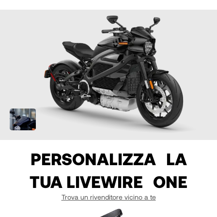
07
07
07
08
08
08
09
09
09
10
10
10
11
11
11
PERSONALIZZA LA
12
12
12
TUA LIVEWIRE ONE
13
13
13
Trova un rivenditore vicino a te