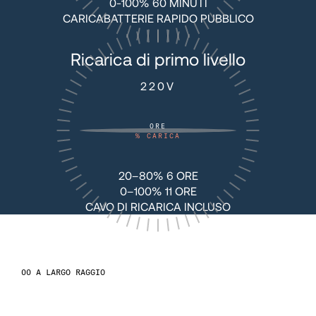
0-100% 60 MINUTI
57
57
CARICABATTERIE RAPIDO PUBBLICO
Ricarica di primo livello
58
58
220V
59
60
ORE
%
CARICA
60
20–80% 6 ORE
0–100% 11 ORE
61
CAVO DI RICARICA INCLUSO
62
A LARGO RAGGIO
63