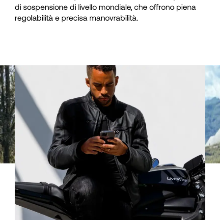
35
35
di sospensione di livello mondiale, che offrono piena
regolabilità e precisa manovrabilità.
36
36
37
37
38
38
39
39
40
40
41
41
42
42