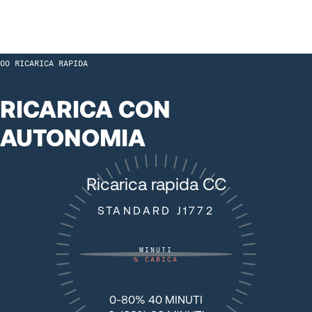
50
50
RICARICA RAPIDA
51
51
RICARICA CON
52
52
AUTONOMIA
53
53
Ricarica rapida CC
54
54
STANDARD J1772
55
55
MINUTI
%
CARICA
56
56
0-80% 40 MINUTI