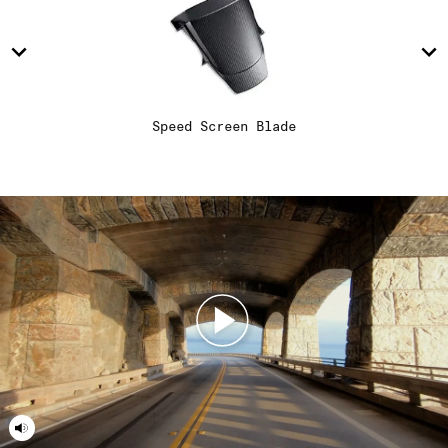
14
14
14
15
15
15
Speed Screen Blade
16
16
15.4
17
17
18
18
19
19
20
20