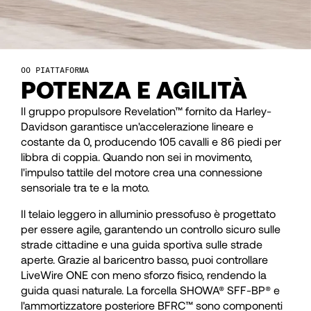
28
28
29
29
PIATTAFORMA
30
30
POTENZA E AGILITÀ
Il gruppo propulsore Revelation™ fornito da Harley-
31
31
Davidson garantisce un'accelerazione lineare e
costante da 0, producendo 105 cavalli e 86 piedi per
libbra di coppia. Quando non sei in movimento,
32
32
l'impulso tattile del motore crea una connessione
sensoriale tra te e la moto.
33
33
Il telaio leggero in alluminio pressofuso è progettato
per essere agile, garantendo un controllo sicuro sulle
strade cittadine e una guida sportiva sulle strade
34
34
aperte. Grazie al baricentro basso, puoi controllare
LiveWire ONE con meno sforzo fisico, rendendo la
guida quasi naturale. La forcella SHOWA® SFF-BP® e
l'ammortizzatore posteriore BFRC™ sono componenti