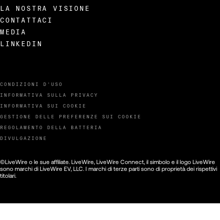
142
LA NOSTRA VISIONE
CONTATTACI
MEDIA
143
LINKEDIN
144
CONDIZIONI D'USO
145
INFORMATIVA SULLA PRIVACY
INFORMATIVA SUI COOKIE
GESTIONE DELLE PREFERENZE SUI COOKIE
146
REGOLAMENTO DELLA BATTERIA
DIVULGAZIONE
147
©LiveWire o le sue affiliate. LiveWire, LiveWire Connect, il simbolo e il logo LiveWire
sono marchi di LiveWire EV, LLC. I marchi di terze parti sono di proprietà dei rispettivi
titolari.
148