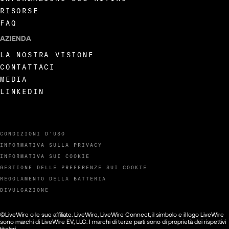
RISORSE
FAQ
AZIENDA
LA NOSTRA VISIONE
CONTATTACI
MEDIA
LINKEDIN
CONDIZIONI D'USO
INFORMATIVA SULLA PRIVACY
INFORMATIVA SUI COOKIE
GESTIONE DELLE PREFERENZE SUI COOKIE
REGOLAMENTO DELLA BATTERIA
DIVULGAZIONE
©LiveWire o le sue affiliate. LiveWire, LiveWire Connect, il simbolo e il logo LiveWire
sono marchi di LiveWire EV, LLC. I marchi di terze parti sono di proprietà dei rispettivi
titolari.