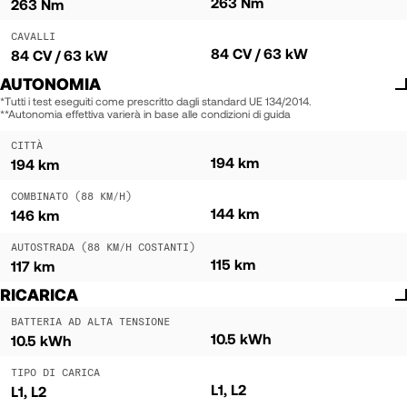
263 Nm
263 Nm
CAVALLI
84 CV / 63 kW
84 CV / 63 kW
AUTONOMIA
*Tutti i test eseguiti come prescritto dagli standard UE 134/2014.
**Autonomia effettiva varierà in base alle condizioni di guida
CITTÀ
194 km
194 km
COMBINATO (88 KM/H)
144 km
146 km
AUTOSTRADA (88 KM/H COSTANTI)
115 km
117 km
RICARICA
BATTERIA AD ALTA TENSIONE
10.5 kWh
10.5 kWh
TIPO DI CARICA
L1, L2
L1, L2