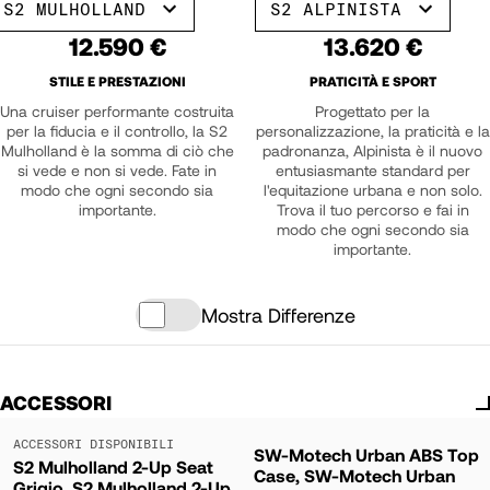
S2 MULHOLLAND
S2 ALPINISTA
12.590 €
13.620 €
STILE E PRESTAZIONI
PRATICITÀ E SPORT
Una cruiser performante costruita
Progettato per la
per la fiducia e il controllo, la S2
personalizzazione, la praticità e la
Mulholland è la somma di ciò che
padronanza, Alpinista è il nuovo
si vede e non si vede. Fate in
entusiasmante standard per
modo che ogni secondo sia
l'equitazione urbana e non solo.
importante.
Trova il tuo percorso e fai in
modo che ogni secondo sia
importante.
Mostra Differenze
ACCESSORI
ACCESSORI DISPONIBILI
SW-Motech Urban ABS Top
S2 Mulholland 2-Up Seat
Case, SW-Motech Urban
Grigio, S2 Mulholland 2-Up