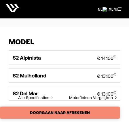
NL
MENU
MODEL
S2 Alpinista
€ 14.100
S2 Mulholland
€ 13.100
S2 Del Mar
€ 13.100
Alle Specificaties
Motorfietsen Vergelijken
DOORGAAN NAAR AFREKENEN