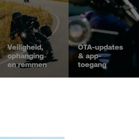
Veiligheid,
OTA-updates
ophanging
& app-
en remmen
toegang