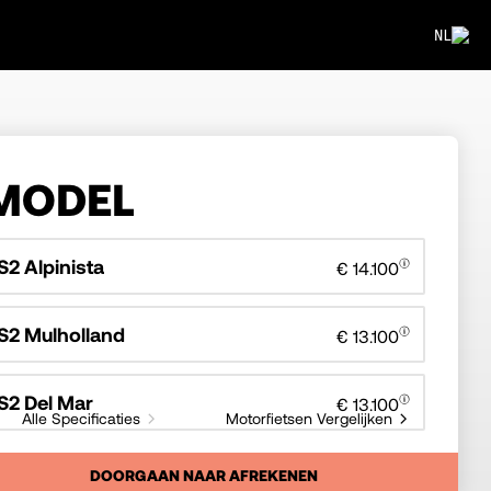
NL
MODEL
S2 Alpinista
€ 14.100
S2 Mulholland
€ 13.100
S2 Del Mar
€ 13.100
Alle Specificaties
Motorfietsen Vergelijken
DOORGAAN NAAR AFREKENEN