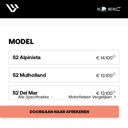
NL
MENU
MODEL
S2 Alpinista
€ 14.100
S2 Mulholland
€ 13.100
S2 Del Mar
€ 13.100
Alle Specificaties
Motorfietsen Vergelijken
DOORGAAN NAAR AFREKENEN