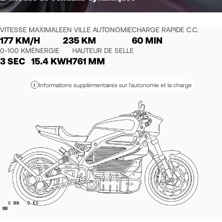
VITESSE MAXIMALE
EN VILLE AUTONOMIE
CHARGE RAPIDE C.C.
177 KM/H
235 KM
60 MIN
0-100 KM
ÉNERGIE
HAUTEUR DE SELLE
3 SEC
15.4 KWH
761 MM
Informations supplémentaires sur l'autonomie et la charge
i
0
MM
0
KG
MM